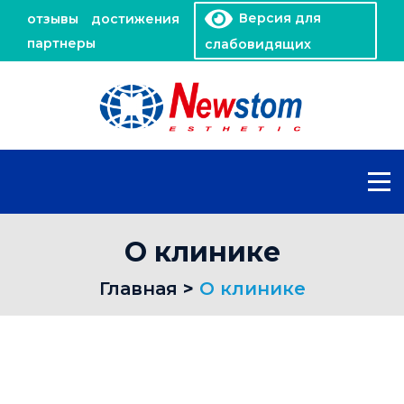
Версия для
отзывы
достижения
партнеры
слабовидящих
О клинике
Главная
>
О клинике